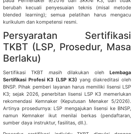
pada Permenaker 9/2016 dan SKKNI K3, dan tidak
berubah kecuali penyesuaian teknis (misal metode
blended learning); semua pelatihan harus mengacu
kurikulum dan kompetensi resmi.
Persyaratan Sertifikasi
TKBT (LSP, Prosedur, Masa
Berlaku)
Sertifikasi TKBT
masih
dilakukan oleh
Lembaga
Sertifikasi Profesi K3 (LSP K3)
yang diakreditasi oleh
BNSP. Pihak pemberi layanan harus memiliki lisensi LSP
K3; sejak 2026, penerbitan lisensi LSP K3 memerlukan
rekomendasi Kemnaker (Keputusan Menaker 5/2026).
Artinya prosedurnya: LSP mengajukan lisensi ke BNSP,
namun Kemnaker ikut menilai berkas (pendaftaran,
sumber daya instruktur, fasilitas, dll.).
Prosedur sertifikasi individu TKBT dimulai dengan