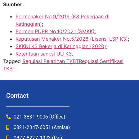
Sumber:
Permenaker No.9/2016 (K3 Pekerjaan di
Ketinggian)
;
Permen PUPR No.10/2021 (SMKK)
;
Keputusan Menaker No.5/2026 (Lisensi LSP K3)
;
SKKNI K3 Bekerja di Ketinggian (2020)
;
Ketentuan sanksi UU K3
.
Tagged
Regulasi Pelatihan TKBT
Regulasi Sertifikasi
TKBT
Contact
021-3831-9006 (Office)
0821-2347-6051 (Annisa)
0877-8227-1973 (Rafi)