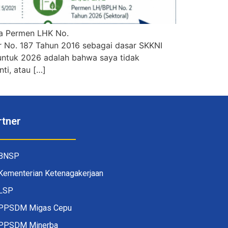
da Permen LHK No.
 No. 187 Tahun 2016 sebagai dasar SKKNI
untuk 2026 adalah bahwa saya tidak
ti, atau […]
rtner
BNSP
Kementerian Ketenagakerjaan
LSP
PPSDM Migas Cepu
PPSDM Minerba