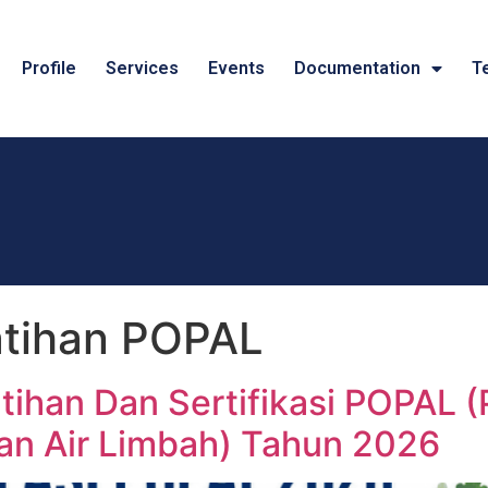
Profile
Services
Events
Documentation
T
atihan POPAL
atihan Dan Sertifikasi POPAL
an Air Limbah) Tahun 2026