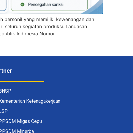
 personil yang memiliki kewenangan dan
i seluruh kegiatan produksi. Landasan
Republik Indonesia Nomor
rtner
BNSP
Kementerian Ketenagakerjaan
LSP
PPSDM Migas Cepu
PPSDM Minerba