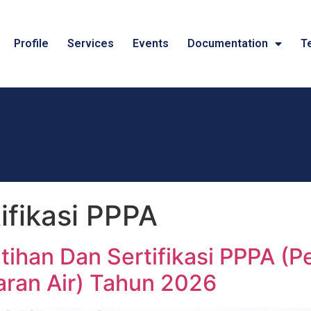
Profile
Services
Events
Documentation
T
ifikasi PPPA
atihan Dan Sertifikasi PPPA 
ran Air) Tahun 2026