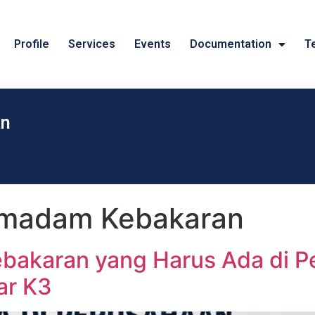
Profile
Services
Events
Documentation
T
an
emadam Kebakaran
bakaran yang Harus Ada di Pe
ar K3