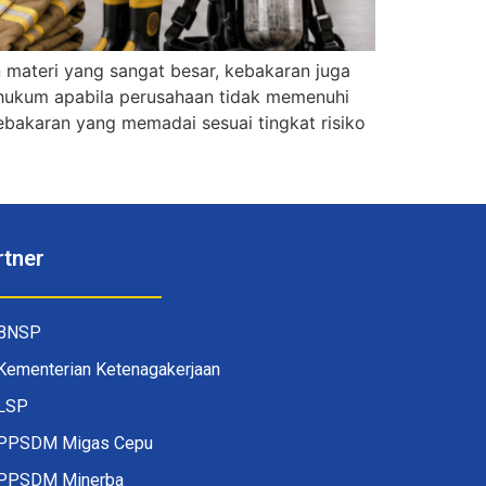
n materi yang sangat besar, kebakaran juga
hukum apabila perusahaan tidak memenuhi
ebakaran yang memadai sesuai tingkat risiko
rtner
BNSP
Kementerian Ketenagakerjaan
LSP
PPSDM Migas Cepu
PPSDM Minerba